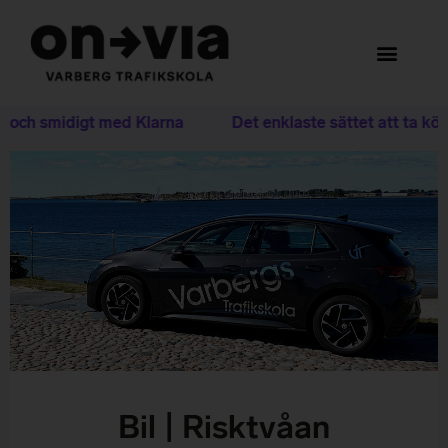
t och smidigt med Klarna
Det enklaste sättet att ta kör
Bil | Risktvåan